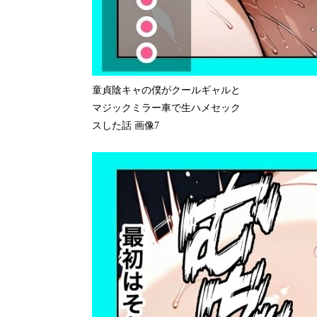
童貞陰キャの僕がクールギャルと
マジックミラー車で生ハメセック
スした話 画像7