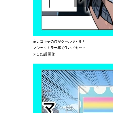
童貞陰キャの僕がクールギャルと
マジックミラー車で生ハメセック
スした話 画像1