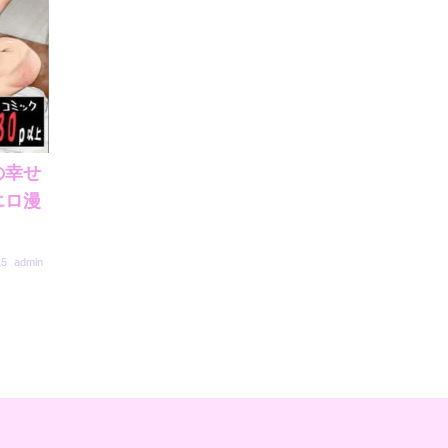
の幸せ
エロ漫
15
admin